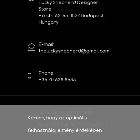
Lucky Shepherd Designer
Store
Fő str. 63-65. 1027 Budapest,
Hungary
E-mail:
theluckyshepherd@gmail.com
Phone:
+36 70 638 8685
ÁLTALÁNOS SZERZŐDÉSI
Kérünk, hogy az optimális
FELTÉTELEK
ADATVÉDELMI TÁJÉKOZTATÓ
felhasználói élmény érdekében
ELÁLLÁSI NYILATKOZAT