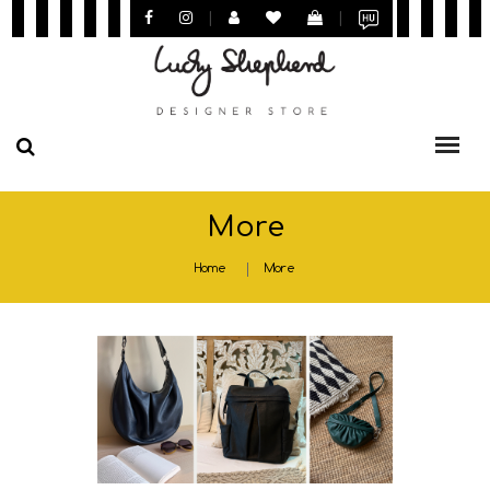
|
|
More
Home
More