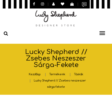
|
|
Lucky Shepherd //
Zsebes Neszeszer
Sárga-Fekete
Kezdőlap
Termékeink
Táskák
Lucky Shepherd // Zsebes neszeszer
sárga-fekete