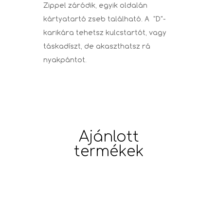
Zippel záródik, egyik oldalán
kártyatartó zseb található. A "D"-
karikára tehetsz kulcstartót, vagy
táskadíszt, de akaszthatsz rá
nyakpántot.
Ajánlott
termékek