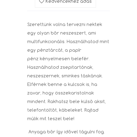
Kedvencekhez adás
Szerettünk volna tervezni nektek
egy olyan bőr neszeszert, ami
multifunkcionális. Használhatod mint
egy pénztárcát, a papír
pénz kényelmesen belefér.
Használhatod zsepitartónak,
neszeszernek, sminkes táskának.
Elférnek benne a kulcsok is, ha
zavar, hogy összekaristolnak
mindent. Rakhatsz bele külső aksit,
telefontöltőt, kábeleket. Rajtad
múlik mit teszel bele!
Anyaga bőr így idővel tágulni fog.