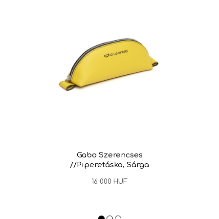
Gabo Szerencses
Lu
//Piperetáska, Sárga
16 000 HUF