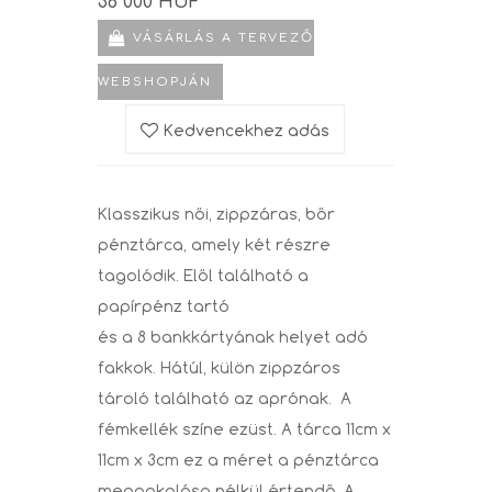
36 000 HUF
VÁSÁRLÁS A TERVEZŐ
WEBSHOPJÁN
Kedvencekhez adás
Klasszikus női, zippzáras, bőr
pénztárca, amely két részre
tagolódik. Elől található a
papírpénz tartó
és a 8 bankkártyának helyet adó
fakkok. Hátúl, külön zippzáros
tároló található az aprónak. A
fémkellék színe ezüst. A tárca 11cm x
11cm x 3cm ez a méret a pénztárca
megpakolása nélkül értendő. A